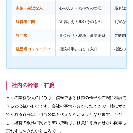
家族・身近な人
心の支え・気持ちの整理
最も近い
経営者仲間
立場ゆえの孤独そのもの
利害なし
専門家
資金繰り・税務・事業承継
客観的・
経営者コミュニティ
相談相手と出会う入口
複数の経
社内の幹部・右腕
日々の業務や人の悩みは、信頼できる社内の幹部や右腕に相談で
きると心強いものです。会社の事情を分かったうえで一緒に考え
てくれる存在は、何ものにも代えがたい支えとなります。ただ
し、経営の根幹に関わる重い決断は、社員に背負わせない配慮も
忘れずにおきたいところです。