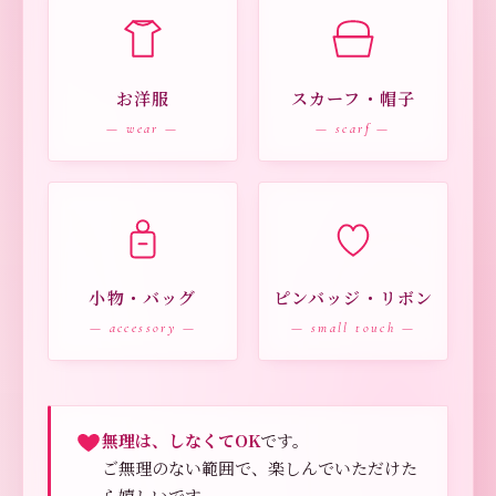
お洋服
スカーフ・帽子
— wear —
— scarf —
小物・バッグ
ピンバッジ・リボン
— accessory —
— small touch —
無理は、しなくてOK
です。
ご無理のない範囲で、楽しんでいただけた
ら嬉しいです。