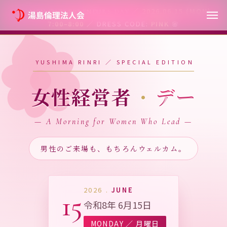
／
2026.06.15 (MON)
WOMEN ENTREPRENEURS DAY
7:00–8:00
／ DRESS CODE:
PINK
🌸
YUSHIMA RINRI ／ SPECIAL EDITION
女性経営者
・
デー
— A Morning for Women Who Lead —
男性のご来場も、もちろんウェルカム。
2026 .
JUNE
15
令和8年 6月15日
MONDAY ／ 月曜日