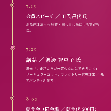
7:15
会員スピーチ ／ 田代 昌代 氏
湯島倫理法人会 監査・田代昌代氏による実践報
告。
7:20
講話 ／ 渡邊 智惠子 氏
演題「いま私たちが未来のためにできること」
サーキュラーコットンファクトリー代表理事 ／ 元
アバンティ創業者
8:00
朝食会（同会場 ／ 朝食代 600円）