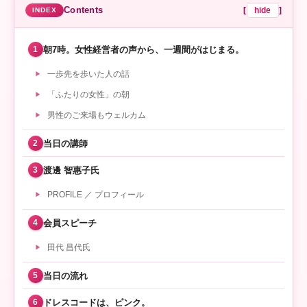
Contents
[
hide
]
朝7時。女性経営者の声から、一週間がはじまる。
1
一歩先を歩いた人の話
「ふたりの女性」の朝
男性のご来場もウェルカム
当日の講師
2
渡邊 智惠子氏
3
PROFILE ／ プロフィール
会員スピーチ
4
田代 昌代氏
当日の流れ
5
ドレスコードは、ピンク。
6