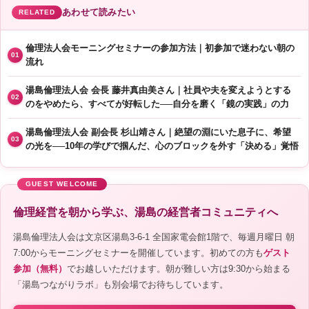
あわせて読みたい
RELATED
倫理法人会モーニングセミナーの参加方法｜初参加で迷わない朝の
01
流れ
湯島倫理法人会 会長 藤井真由美さん｜社員や夫を変えようとする
02
のをやめたら、すべてが好転した──自分を磨く「鏡の実践」の力
湯島倫理法人会 副会長 杉山靖さん｜絶望の淵にいた息子に、希望
03
の光を──10年の学びで掴んだ、心のブロックを外す「決める」覚悟
倫理経営を朝から学ぶ、湯島の経営者コミュニティへ
湯島倫理法人会は文京区湯島3-6-1 全国家電会館1階で、毎週月曜日 朝
7:00からモーニングセミナーを開催しています。初めての方も
ゲスト
参加（無料）
でお越しいただけます。朝が難しい方は9:30から始まる
「湯島つながりラボ」も別会場でお待ちしています。