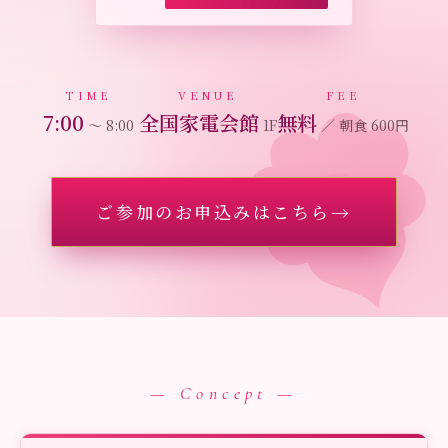
TIME
VENUE
FEE
7:00
全国家電会館
無料
〜 8:00
1F
／ 朝食 600円
ご参加のお申込みはこちら
→
— Concept —