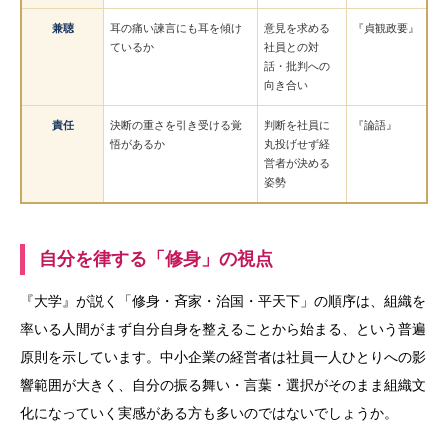
兼聴
耳の痛い諫言にも耳を傾け
意見を求める
『貞観政要』
ているか
社員との対
話・批判への
向き合い
責任
決断の重さを引き受ける覚
判断を社員に
『論語』
悟があるか
丸投げせず経
営者が決める
姿勢
自分を律する「修身」の視点
『大学』が説く「修身・斉家・治国・平天下」の順序は、組織を
率いる人間がまず自分自身を整えることから始まる、という普遍
原則を示しています。中小企業の経営者は社員一人ひとりへの影
響範囲が大きく、自分の振る舞い・言葉・選択がそのまま組織文
化になっていく実感がある方も多いのではないでしょうか。