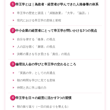
帝王学とは｜為政者・経営者が学んできた人格修養の体系
1
帝王学の歴史と源流（『貞観政要』『大学』『論語』）
現代における帝王学の意味と射程
中小企業の経営者にとって帝王学が問いかける3つの視点
2
自分を律する「修身」の視点
人の話を聴く「兼聴」の視点
決断の重さを引き受ける「責任」の視点
倫理法人会の学びと帝王学の交わるところ
3
「実践の学」としての共通点
朝の時間を学びに充てる意味
仲間と共に学ぶ場の力
帝王学を日々の経営に活かす3つの習慣
4
朝の振り返り（一日の始まりを整える）