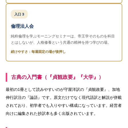
入口 3
倫理法人会
純粋倫理を学ぶモーニングセミナーは、帝王学そのものを科目
とはしないが、人格修養という共通の精神を持つ学びの場。
続けやすさ：毎週固定の場が後押し
古典の入門書（『貞観政要』『大学』）
最初の1冊として読みやすいのが守屋洋訳の『貞観政要』、加地
伸行訳注の『論語』です。原文だけでなく現代語訳と解説が併載
されており、初学者でも入りやすい構成になっています。経営者
向けに編集された抄訳本も多く出版されています。