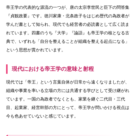
帝王学の代表的な源流の一つが、唐の太宗李世民と臣下の問答集
『貞観政要』です。徳川家康・北条政子をはじめ歴代の為政者が
学んだ書として知られ、現代でも経営者の必読書として広く読ま
れています。四書のうち『大学』『論語』も帝王学の核となる古
典で、いずれも「自分を整えることが組織を整える起点になる」
という思想が貫かれています。
現代における帝王学の意味と射程
現代では「帝王」という言葉自体が日常から遠くなりましたが、
組織や事業を率いる立場の方には共通する学びとして受け継がれ
ています。一国の為政者でなくとも、家業を継ぐ二代目・三代
目、起業家、経営幹部の方にとって、帝王学が問いかける視点は
今も色あせていないと感じています。