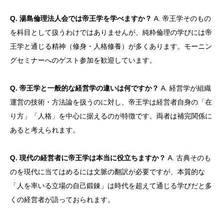
Q. 湯島倫理法人会では帝王学を学べますか？
A. 帝王学そのもの
を科目として扱うわけではありませんが、純粋倫理の学びには帝
王学と通じる精神（修身・人格修養）が多くあります。モーニン
グセミナーへのゲスト参加を歓迎しています。
Q. 帝王学と一般的な経営学の違いは何ですか？
A. 経営学が組織
運営の技術・方法論を扱うのに対し、帝王学は経営者自身の「在
り方」「人格」を中心に据えるのが特徴です。両者は補完関係に
あると考えられます。
Q. 現代の経営者に帝王学は本当に役立ちますか？
A. 古典そのも
のを現代に当てはめるには文脈の翻訳が必要ですが、本質的な
「人を率いる立場の自己鍛錬」は時代を超えて通じる学びだと多
くの経営者が語っておられます。