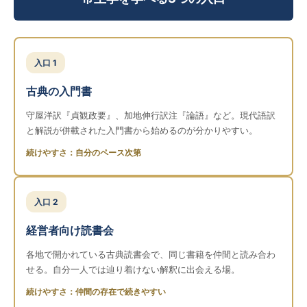
入口 1
古典の入門書
守屋洋訳『貞観政要』、加地伸行訳注『論語』など。現代語訳
と解説が併載された入門書から始めるのが分かりやすい。
続けやすさ：自分のペース次第
入口 2
経営者向け読書会
各地で開かれている古典読書会で、同じ書籍を仲間と読み合わ
せる。自分一人では辿り着けない解釈に出会える場。
続けやすさ：仲間の存在で続きやすい