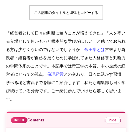
この記事のタイトルとURLをコピーする
「経営者として日々の判断に迷うことが増えてきた」「人を率い
る立場として何かもっと根本的な学びがほしい」と感じておられ
る方は少なくないのではないでしょうか。
帝王学とは
古来より為
政者・経営者が自己を磨くために学ばれてきた人格修養と判断力
の学問体系のことです。本記事では帝王学の本質、中小企業の経
営者にとっての視点、
倫理経営
との交わり、日々に活かす習慣、
学べる場と書籍までを順にご紹介します。私たち編集部も日々学
び続けている分野です。ご一緒に歩んでいけたら嬉しく思いま
す。
Contents
[
hide
]