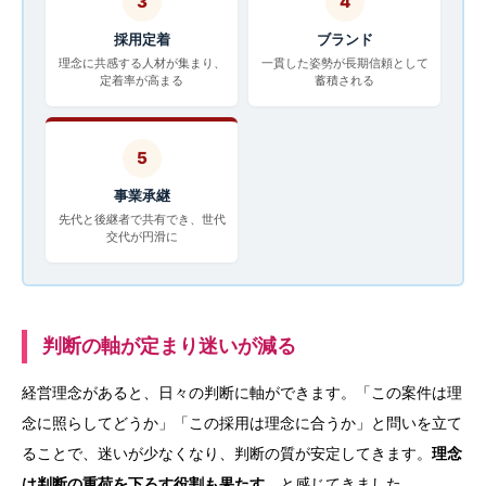
3
4
採用定着
ブランド
理念に共感する人材が集まり、
一貫した姿勢が長期信頼として
定着率が高まる
蓄積される
5
事業承継
先代と後継者で共有でき、世代
交代が円滑に
判断の軸が定まり迷いが減る
経営理念があると、日々の判断に軸ができます。「この案件は理
念に照らしてどうか」「この採用は理念に合うか」と問いを立て
ることで、迷いが少なくなり、判断の質が安定してきます。
理念
は判断の重荷を下ろす役割も果たす
、と感じてきました。