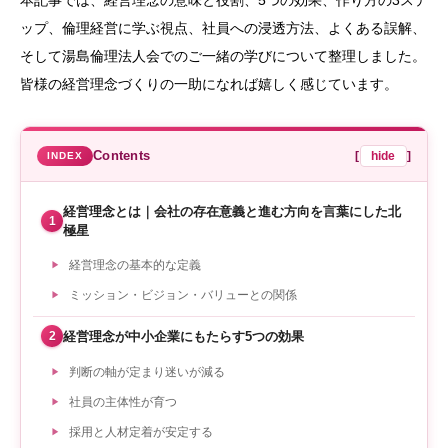
本記事では、経営理念の意味と役割、5つの効果、作り方の3ステ
ップ、倫理経営に学ぶ視点、社員への浸透方法、よくある誤解、
そして湯島倫理法人会でのご一緒の学びについて整理しました。
皆様の経営理念づくりの一助になれば嬉しく感じています。
Contents
[
hide
]
経営理念とは｜会社の存在意義と進む方向を言葉にした北
1
極星
経営理念の基本的な定義
ミッション・ビジョン・バリューとの関係
経営理念が中小企業にもたらす5つの効果
2
判断の軸が定まり迷いが減る
社員の主体性が育つ
採用と人材定着が安定する