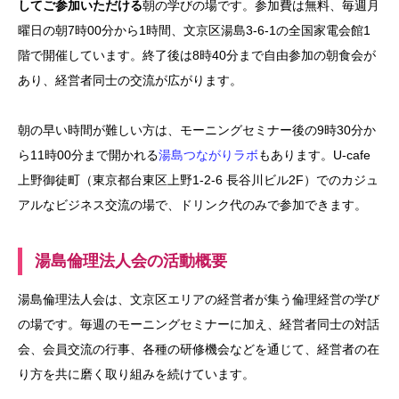
してご参加いただける
朝の学びの場です。参加費は無料、毎週月
曜日の朝7時00分から1時間、文京区湯島3-6-1の全国家電会館1
階で開催しています。終了後は8時40分まで自由参加の朝食会が
あり、経営者同士の交流が広がります。
朝の早い時間が難しい方は、モーニングセミナー後の9時30分か
ら11時00分まで開かれる
湯島つながりラボ
もあります。U-cafe
上野御徒町（東京都台東区上野1-2-6 長谷川ビル2F）でのカジュ
アルなビジネス交流の場で、ドリンク代のみで参加できます。
湯島倫理法人会の活動概要
湯島倫理法人会は、文京区エリアの経営者が集う倫理経営の学び
の場です。毎週のモーニングセミナーに加え、経営者同士の対話
会、会員交流の行事、各種の研修機会などを通じて、経営者の在
り方を共に磨く取り組みを続けています。