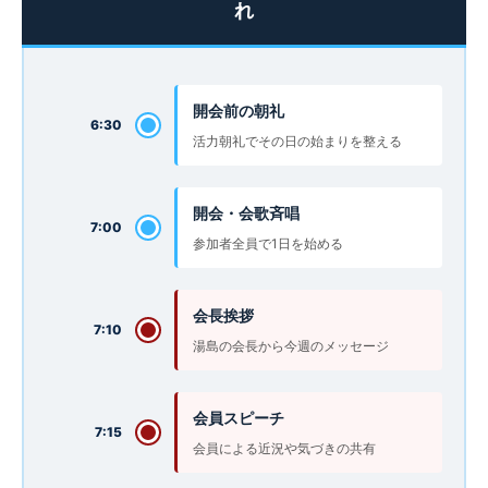
れ
開会前の朝礼
6:30
活力朝礼でその日の始まりを整える
開会・会歌斉唱
7:00
参加者全員で1日を始める
会長挨拶
7:10
湯島の会長から今週のメッセージ
会員スピーチ
7:15
会員による近況や気づきの共有