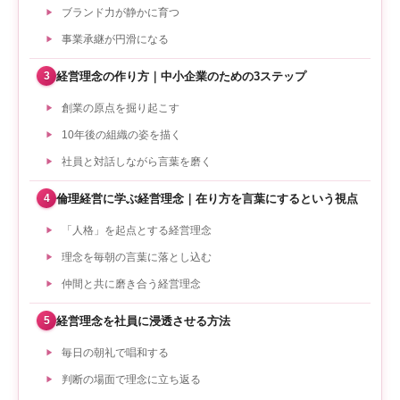
ブランド力が静かに育つ
事業承継が円滑になる
経営理念の作り方｜中小企業のための3ステップ
3
創業の原点を掘り起こす
10年後の組織の姿を描く
社員と対話しながら言葉を磨く
倫理経営に学ぶ経営理念｜在り方を言葉にするという視点
4
「人格」を起点とする経営理念
理念を毎朝の言葉に落とし込む
仲間と共に磨き合う経営理念
経営理念を社員に浸透させる方法
5
毎日の朝礼で唱和する
判断の場面で理念に立ち返る