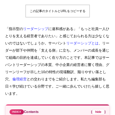
この記事のタイトルとURLをコピーする
「指示型の
リーダーシップ
に違和感がある」「もっと社員一人ひ
とりを支える経営者でありたい」と感じておられる方は少なくな
いのではないでしょうか。サーバント
リーダーシップとは
、リー
ダーが部下や仲間を「支える側」に立ち、メンバーの成長を通じ
て組織の目的を達成していく在り方のことです。本記事ではサー
バントリーダーシップの本質、中小企業の経営者に響く理由、グ
リーンリーフが示した10の特性の現場翻訳、陥りやすい落とし
穴、
倫理経営
との交わりまでをご紹介します。私たち編集部も
日々学び続けている分野です。ご一緒に歩んでいけたら嬉しく思
います。
Contents
[
hide
]