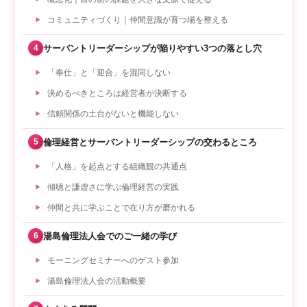
コミュニティづくり｜仲間意識が育つ場を整える
サーバントリーダーシップが陥りやすい3つの落とし穴
4
「奉仕」と「迎合」を混同しない
決めるべきところは経営者が決断する
信頼関係の土台がないと機能しない
倫理経営とサーバントリーダーシップの交わるところ
5
「人格」を起点とする組織観の共通点
傾聴と謙虚さに学ぶ倫理経営の実践
仲間と共に学ぶことで在り方が磨かれる
湯島倫理法人会でのご一緒の学び
6
モーニングセミナーへのゲスト参加
湯島倫理法人会の活動概要