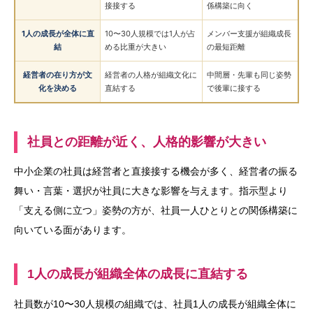
接接する
係構築に向く
1人の成長が全体に直
10〜30人規模では1人が占
メンバー支援が組織成長
結
める比重が大きい
の最短距離
経営者の在り方が文
経営者の人格が組織文化に
中間層・先輩も同じ姿勢
化を決める
直結する
で後輩に接する
社員との距離が近く、人格的影響が大きい
中小企業の社員は経営者と直接接する機会が多く、経営者の振る
舞い・言葉・選択が社員に大きな影響を与えます。指示型より
「支える側に立つ」姿勢の方が、社員一人ひとりとの関係構築に
向いている面があります。
1人の成長が組織全体の成長に直結する
社員数が10〜30人規模の組織では、社員1人の成長が組織全体に