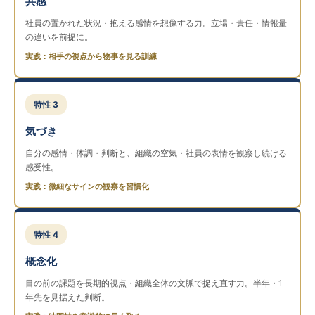
共感
社員の置かれた状況・抱える感情を想像する力。立場・責任・情報量
の違いを前提に。
実践：相手の視点から物事を見る訓練
特性 3
気づき
自分の感情・体調・判断と、組織の空気・社員の表情を観察し続ける
感受性。
実践：微細なサインの観察を習慣化
特性 4
概念化
目の前の課題を長期的視点・組織全体の文脈で捉え直す力。半年・1
年先を見据えた判断。