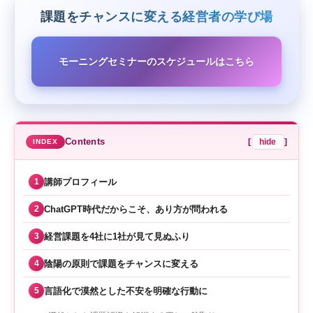
課題をチャンスに変える経営者の学び場
モーニングセミナーのスケジュールはこちら
Contents
[
hide
]
講師プロフィール
1
ChatGPT時代だからこそ、あり方が問われる
2
経営課題を4社に1社が見て見ぬふり
3
陰陽の原則で課題をチャンスに変える
4
言語化で漠然とした不安を明確な行動に
5