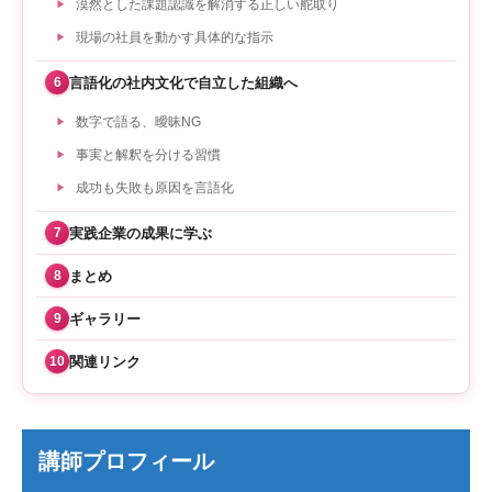
漠然とした課題認識を解消する正しい舵取り
現場の社員を動かす具体的な指示
言語化の社内文化で自立した組織へ
6
数字で語る、曖昧NG
事実と解釈を分ける習慣
成功も失敗も原因を言語化
実践企業の成果に学ぶ
7
まとめ
8
ギャラリー
9
関連リンク
10
講師プロフィール